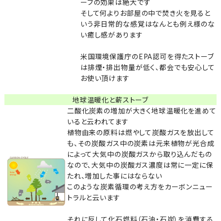
ーブの効果は絶大です
そして何よりお部屋の中で焚き火を見ると
いう非日常的な感覚はなんとも例え様のな
い癒し感があります
米国環境保護庁のEPA認可を得たストーブ
は排煙・排出物量が低く、都会でも安心して
お使い頂けます
地球温暖化と薪ストーブ
二酸化炭素の増加が大きく地球温暖化を進めて
いると云われてます
植物由来の原料は燃やして炭酸ガスを放出して
も、その炭酸ガス中の炭素は元来植物が光合成
によって大気中の炭酸ガスから取り込んだもの
なので、大気中の炭酸ガス濃度は常に一定に保
たれ、増加した事にはならない
このような炭素循環の考え方をカーボンニュー
トラルと云います
それに反して化石燃料（石油・石炭）を消費する