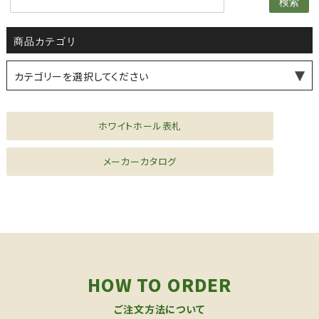
検索
商品カテゴリ
カテゴリーを選択してください
薪ストーブ・煙突
水まわり機器
シーリングファン
風見鶏
ドア金物
家具金物
ファニチャー
ホワイトホール表札
メーカーカタログ
HOW TO ORDER
ご注文方法について