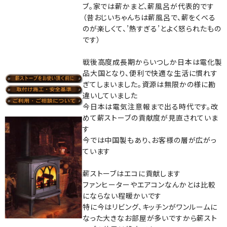
ブ。家では薪かまど、薪風呂が代表的です
（昔おじいちゃんちは薪風呂で、薪をくべる
のが楽しくて、’熱すぎる’とよく怒られたもの
です）
戦後高度成長期からいつしか日本は電化製
品大国となり、便利で快適な生活に慣れす
ぎてしまいました。資源は無限かの様に勘
違いしていました
今日本は電気注意報まで出る時代です。改
めて薪ストーブの貢献度が見直されていま
す
今では中国製もあり、お客様の層が広がっ
ています
薪ストーブはエコに貢献します
ファンヒーターやエアコンなんかとは比較
にならない程暖かいです
特に今はリビング、キッチンがワンルームに
なった大きなお部屋が多いですから薪スト