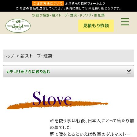
ご注文方法について
お見積もり依頼フォームより
ご希望の商品を送信してください。決済に関してはお見積り後となります。
水廻り機器・薪ストーブ・煙突・ドアノブ・風見鶏
見積もり依頼
>
薪ストーブ・煙突
トップ
カテゴリをさらに絞り込む
薪ストーブ・煙突TOP
薪ストーブ本体(9)
煙突部材(82)
アクセサリー(15)
メンテナンス用品(15)
炉台・断熱用品(9)
薪を使う事は戦後、日本人にとって当たり前
の事でした
薪で暖をとるといえば教室のダルマストー