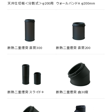
天井仕切板＜分割式＞φ200用
ウォールバンドA φ200mm
断熱二重煙突 直筒300
断熱二重煙突 直筒200
断熱二重煙突 スライド＊
断熱二重煙突 曲30度