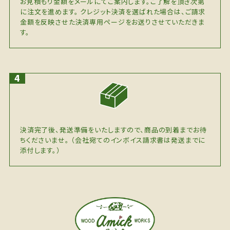
お見積もり金額をメールにてご案内します。ご了解を頂き次第
に注文を進めます。 クレジット決済を選ばれた場合は、ご請求
金額を反映させた決済専用ページをお送りさせていただきま
す。
決済完了後、発送準備をいたしますので、商品の到着までお待
ちくださいませ。 （会社宛てのインボイス請求書は発送までに
添付します。）