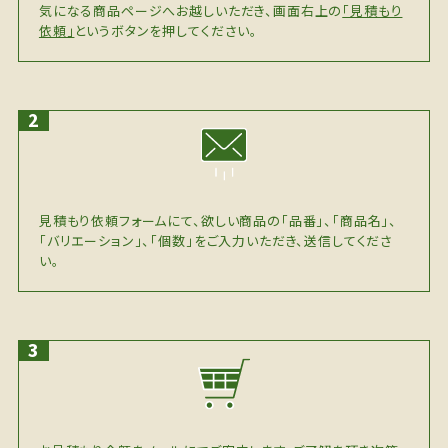
気になる商品ページへお越しいただき、画面右上の
「見積もり
依頼」
というボタンを押してください。
見積もり依頼フォームにて、欲しい商品の「品番」、「商品名」、
「バリエーション」、「個数」をご入力いただき、送信してくださ
い。