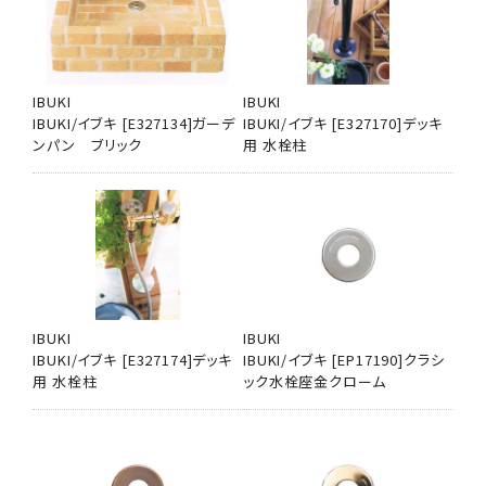
IBUKI
IBUKI
IBUKI/イブキ [E327134]ガーデ
IBUKI/イブキ [E327170]デッキ
ンパン ブリック
用 水栓柱
IBUKI
IBUKI
IBUKI/イブキ [E327174]デッキ
IBUKI/イブキ [EP17190]クラシ
用 水栓柱
ック水栓座金クローム