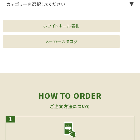
カテゴリーを選択してください
薪ストーブ・煙突
水まわり機器
シーリングファン
風見鶏
ドア金物
家具金物
ファニチャー
ホワイトホール表札
メーカーカタログ
HOW TO ORDER
ご注文方法について