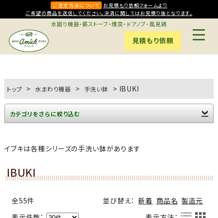
ご注文方法について
お見積もり依頼フォームより
ご希望の商品を送信してください。決済に関してはお見積り後となります。
水廻り機器・薪ストーブ・煙突・ドアノブ・風見鶏
見積もり依頼
>
>
>
IBUKI
トップ
水まわり機器
手洗い鉢
カテゴリをさらに絞り込む
Mラウンド(6)
Sオーバル(5)
Sレクタングル(4)
クレセント(7)
スミマル(2)
ピエニ(5)
ファクトリーメイド(6)
プレミアム(4)
ユーティリティシンク(3)
レクタングル・スクエア(4)
手洗いユニット(8)
素 SIRO(2)
イブキは各種シリーズの手洗い鉢があります
IBUKI
全55件
並び替え：
新着
商品名
製造元
表示件数：
表示方法：