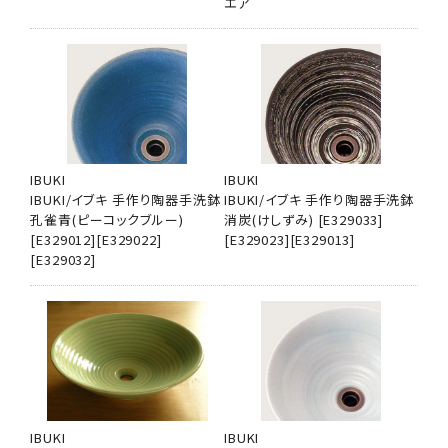
エア
IBUKI
IBUKI
IBUKI/イブキ 手作り陶器手洗鉢
IBUKI/イブキ 手作り陶器手洗鉢
孔雀青(ピーコックブルー)
消炭(けしずみ) [E329033]
[E329012][E329022]
[E329023][E329013]
[E329032]
IBUKI
IBUKI