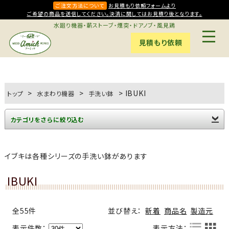
ご注文方法について
お見積もり依頼フォームより
ご希望の商品を送信してください。決済に関してはお見積り後となります。
水廻り機器・薪ストーブ・煙突・ドアノブ・風見鶏
見積もり依頼
>
>
>
IBUKI
トップ
水まわり機器
手洗い鉢
カテゴリをさらに絞り込む
Mラウンド(6)
Sオーバル(5)
Sレクタングル(4)
クレセント(7)
スミマル(2)
ピエニ(5)
ファクトリーメイド(6)
プレミアム(4)
ユーティリティシンク(3)
レクタングル・スクエア(4)
手洗いユニット(8)
素 SIRO(2)
イブキは各種シリーズの手洗い鉢があります
IBUKI
全55件
並び替え：
新着
商品名
製造元
表示件数：
表示方法：