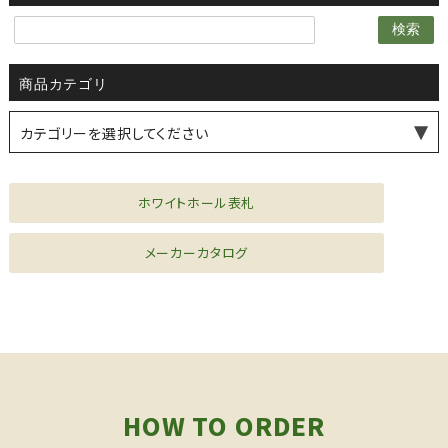
検索
商品カテゴリ
カテゴリーを選択してください
薪ストーブ・煙突
水まわり機器
シーリングファン
風見鶏
ドア金物
家具金物
ファニチャー
ホワイトホール表札
メーカーカタログ
HOW TO ORDER