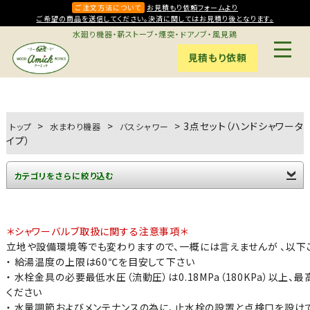
ご注文方法について
お見積もり依頼フォームより
ご希望の商品を送信してください。決済に関してはお見積り後となります。
水廻り機器・薪ストーブ・煙突・ドアノブ・風見鶏
見積もり依頼
>
>
>
3点セット（ハンドシャワータ
トップ
水まわり機器
バスシャワー
イプ）
カテゴリをさらに絞り込む
＊シャワーバルブ取扱に関する注意事項＊
立地や設備環境等でも変わりますので、一概には言えませんが 、以下
・ 給湯温度の上限は60℃を目安して下さい
・ 水栓金具の必要最低水圧（流動圧）は0.18MPa（180KPa）以上、最
ください
・ 水量調節およびメンテナンスの為に、止水栓の設置と点検口を設け