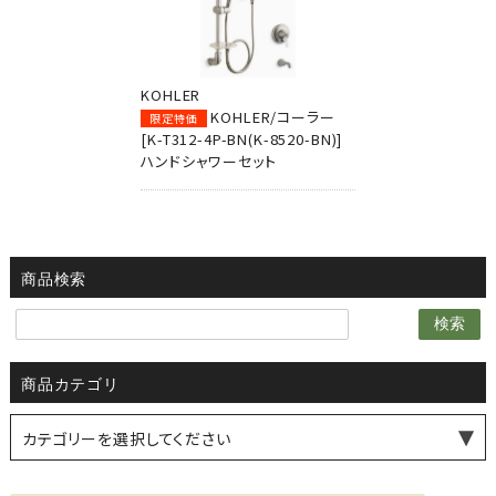
KOHLER
KOHLER/コーラー
限定特価
[K-T312-4P-BN(K-8520-BN)]
ハンドシャワーセット
商品検索
検索
商品カテゴリ
カテゴリーを選択してください
薪ストーブ・煙突
水まわり機器
シーリングファン
風見鶏
ドア金物
家具金物
ファニチャー