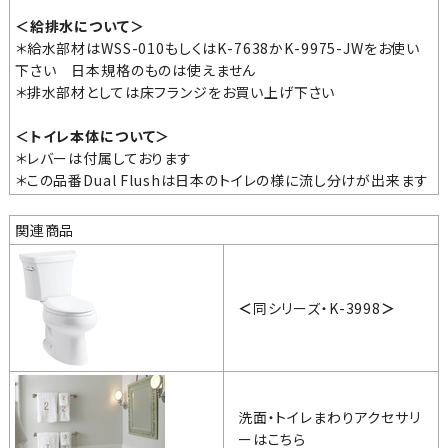
＜給排水について＞
＊給水部材は
WSS-010
もしくは
K-7638
か
K-9975-JW
をお使い
下さい 日本規格のものは使えません
＊排水部材としては
床フランジ
をお買い上げ下さい
＜トイレ本体について＞
＊レバーは付属しております
＊この品番Dual Flushは日本のトイレの様に流し分けが出来ます
関連商品
＜
同シリーズ・
K-3998
＞
洗面・トイレまわりアクセサリ
ーはこちら