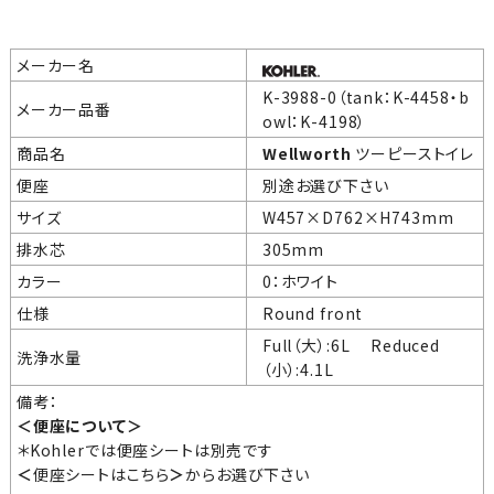
メーカー名
K-3988-0（tank：K-4458・b
メーカー品番
owl：K-4198）
商品名
Wellworth
ツーピーストイレ
便座
別途お選び下さい
サイズ
W457×D762×H743mm
排水芯
305mm
カラー
0：ホワイト
仕様
Round front
Full（大）:
6L
Reduced
洗浄水量
（小）:
4.1L
備考：
＜便座について＞
＊Kohlerでは便座シートは別売です
＜
便座シートはこちら
＞
からお選び下さい