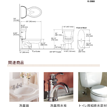
関連商品
洗面器
洗面用水栓
トイレ用給排水部材