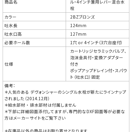
商品名
ル・4インチ兼用レバー混合水
栓
カラー
2BZブロンズ
吐水長
124mm
吐水口高
127mm
必要ホール数
1穴 or 4インチ（3穴台座付）
カートリッジセラミックバルブ、
泡沫金具付・変換アダプター
仕様
付き
ポップアップドレイン付・スパウ
ト（吐水口）固定
備考：
＊人気のある デヴォンシャーのシングル水栓が新たにラインナップ
されました（2014.12月）
＊給水部材 ・ 排水部材は付属しません
＊下部に詳細図面添付してますが、専門的なDXF図面等が必要な
方はメーカーサイトをご覧下さい
＊在庫品以外の商品はお取り寄せとなります