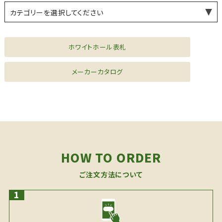
カテゴリーを選択してください
薪ストーブ・煙突
水まわり機器
シーリングファン
風見鶏
ドア金物
家具金物
ファニチャー
ホワイトホール表札
メーカーカタログ
HOW TO ORDER
ご注文方法について