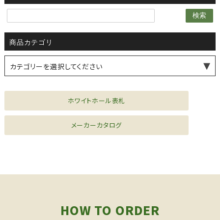
検索
商品カテゴリ
カテゴリーを選択してください
薪ストーブ・煙突
水まわり機器
シーリングファン
風見鶏
ドア金物
家具金物
ファニチャー
ホワイトホール表札
メーカーカタログ
HOW TO ORDER