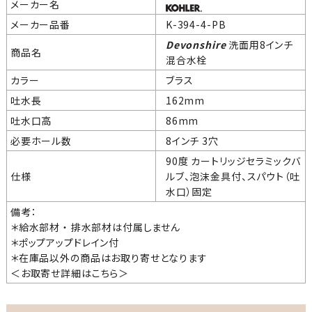
メーカー名
メーカー品番
K-394-4-PB
Devonshire
洗面用8インチ
商品名
混合水栓
カラー
ブラス
吐水長
162mm
吐水口高
86mm
必要ホール数
8インチ 3穴
90度 カートリッジセラミックバ
仕様
ルブ、泡沫金具付、スパウト（吐
水口）固定
備考：
＊給水部材 ・ 排水部材は付属しません
＊ポップアップドレイン付
＊在庫品以外の商品はお取り寄せとなります
＜お取寄せ詳細は
こちら
＞