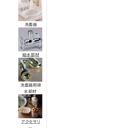
洗面器
給水部材
洗面器用排
水部材
アクセサリ
ー