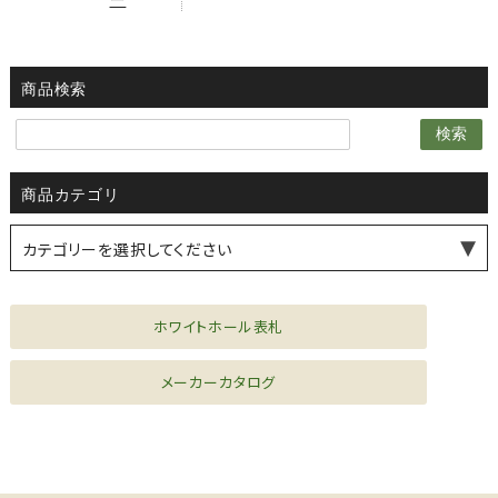
商品検索
検索
商品カテゴリ
カテゴリーを選択してください
薪ストーブ・煙突
水まわり機器
シーリングファン
風見鶏
ドア金物
家具金物
ファニチャー
ホワイトホール表札
メーカーカタログ